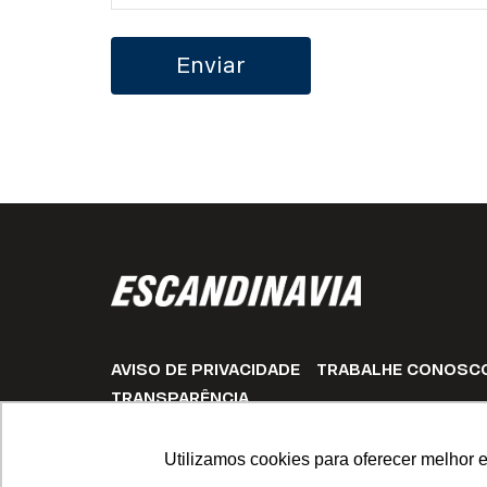
AVISO DE PRIVACIDADE
TRABALHE CONOSC
TRANSPARÊNCIA
CLÁUSULAS DE NÃO EXPORTAÇÃO PARA A RÚS
Utilizamos cookies para oferecer melhor 
© Copyright Escandinavia 2023. Todos os direitos reservad