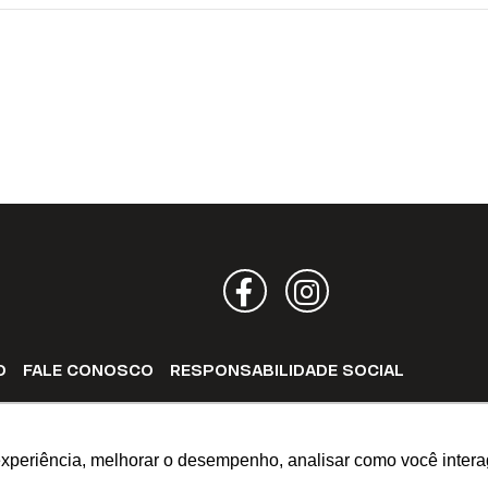
Facebook
Instagram
O
FALE CONOSCO
RESPONSABILIDADE SOCIAL
SIA E/OU BIELORRÚSSIA
CANAL DE OUVIDORIA
experiência, melhorar o desempenho, analisar como você intera
os.