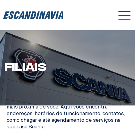
Nav
FILIAIS
FILIAIS
Confira abaixo informações da casa Escandinavia
mais próxima de você. Aqui você encontra
endereços, horários de funcionamento, contatos,
como chegar e até agendamento de serviços na
sua casa Scania.