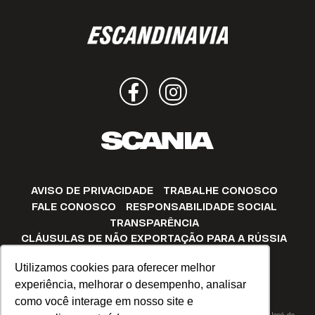
Facebook
Instagram
AVISO DE PRIVACIDADE
TRABALHE CONOSCO
FALE CONOSCO
RESPONSABILIDADE SOCIAL
TRANSPARÊNCIA
CLÁUSULAS DE NÃO EXPORTAÇÃO PARA A RÚSSIA
E/OU BIELORRÚSSIA
Utilizamos cookies para oferecer melhor
CANAL DE OUVIDORIA
experiência, melhorar o desempenho, analisar
como você interage em nosso site e
© Copyright Escandinavia 2023. Todos os direitos reservados.