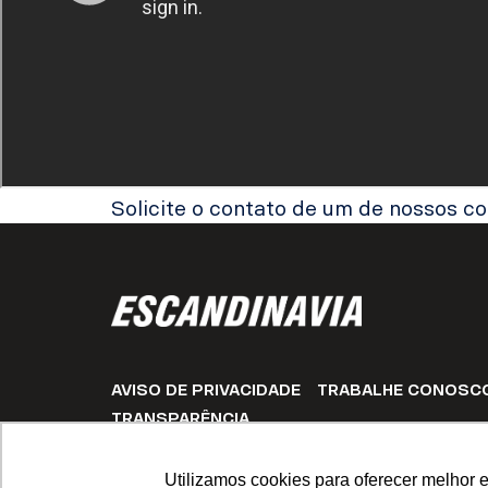
Solicite o contato de um de nossos co
AVISO DE PRIVACIDADE
TRABALHE CONOSC
TRANSPARÊNCIA
CLÁUSULAS DE NÃO EXPORTAÇÃO PARA A RÚS
Utilizamos cookies para oferecer melhor 
© Copyright Escandinavia 2023. Todos os direitos reservad