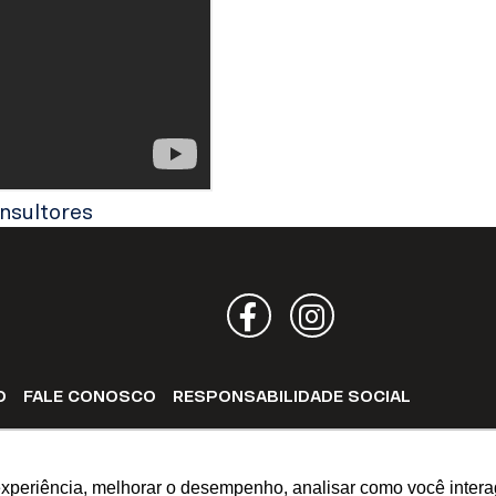
nsultores
Facebook
Instagram
O
FALE CONOSCO
RESPONSABILIDADE SOCIAL
SIA E/OU BIELORRÚSSIA
CANAL DE OUVIDORIA
experiência, melhorar o desempenho, analisar como você intera
os.